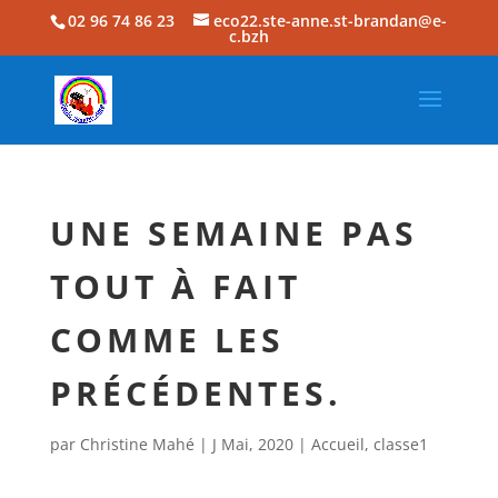
02 96 74 86 23
eco22.ste-anne.st-brandan@e-
c.bzh
UNE SEMAINE PAS
TOUT À FAIT
COMME LES
PRÉCÉDENTES.
par
Christine Mahé
|
J Mai, 2020
|
Accueil
,
classe1