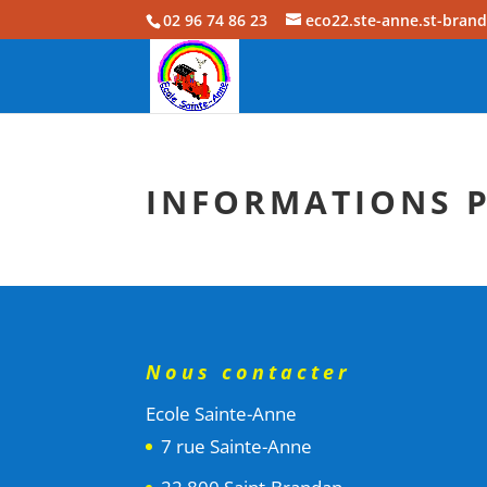
02 96 74 86 23
eco22.ste-anne.st-bran
INFORMATIONS 
Nous contacter
Ecole Sainte-Anne
7 rue Sainte-Anne