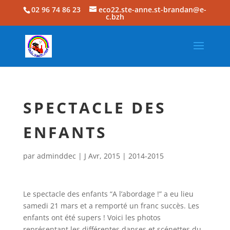
02 96 74 86 23
eco22.ste-anne.st-brandan@e-
c.bzh
SPECTACLE DES
ENFANTS
par
adminddec
|
J Avr, 2015
|
2014-2015
Le spectacle des enfants “A l’abordage !” a eu lieu
samedi 21 mars et a remporté un franc succès. Les
enfants ont été supers ! Voici les photos
représentant les différentes danses et scénettes du