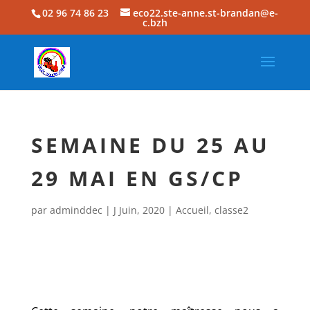
02 96 74 86 23
eco22.ste-anne.st-brandan@e-
c.bzh
SEMAINE DU 25 AU
29 MAI EN GS/CP
par
adminddec
|
J Juin, 2020
|
Accueil
,
classe2