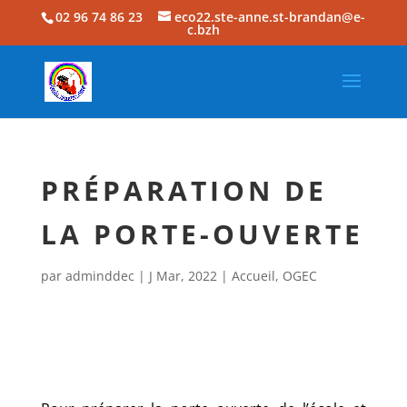
02 96 74 86 23
eco22.ste-anne.st-brandan@e-
c.bzh
PRÉPARATION DE
LA PORTE-OUVERTE
par
adminddec
|
J Mar, 2022
|
Accueil
,
OGEC