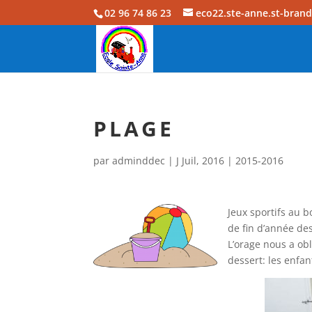
02 96 74 86 23
eco22.ste-anne.st-bran
PLAGE
par
adminddec
|
J Juil, 2016
|
2015-2016
Jeux sportifs au 
de fin d’année de
L’orage nous a ob
dessert: les enfan