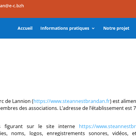
dan@e-c.bzh
Accueil
Informations pratiques
Notre projet
Arc de Lannion (
https://www.steannestbrandan.fr
) est alime
membres des associations. L’adresse de l’établissement est 7
s figurant sur le site interne
https://www.steannestbr
es, noms, logos, enregistrements sonores, vidéos, e