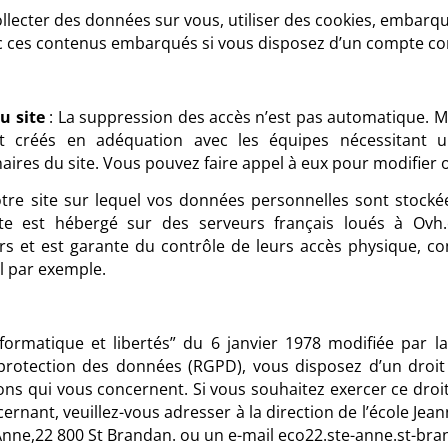
llecter des données sur vous, utiliser des cookies, embarquer
ec ces contenus embarqués si vous disposez d’un compte con
u site
: La suppression des accès n’est pas automatique. M
nt créés en adéquation avec les équipes nécessitant u
aires du site. Vous pouvez faire appel à eux pour modifier
tre site sur lequel vos données personnelles sont stocké
te est hébergé sur des serveurs français loués à Ovh.
urs et est garante du contrôle de leurs accès physique, c
ol par exemple.
formatique et libertés” du 6 janvier 1978 modifiée par la
rotection des données (RGPD), vous disposez d’un droit d
ons qui vous concernent. Si vous souhaitez exercer ce dro
rnant, veuillez-vous adresser à la direction de l’école Jean
e Anne,22 800 St Brandan. ou un e-mail eco22.ste-anne.st-br