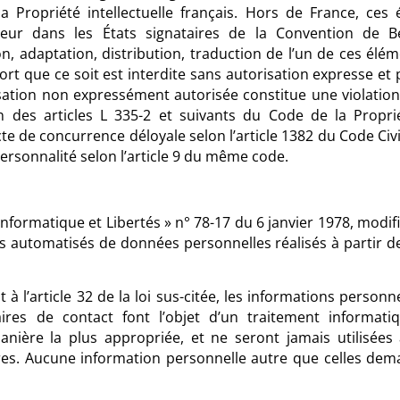
a Propriété intellectuelle français. Hors de France, ces 
teur dans les États signataires de la Convention de B
n, adaptation, distribution, traduction de l’un de ces élé
ort que ce soit est interdite sans autorisation expresse et 
lisation non expressément autorisée constitue une violation
 des articles L 335-2 et suivants du Code de la Propriét
e de concurrence déloyale selon l’article 1382 du Code Civil
personnalité selon l’article 9 du même code.
Informatique et Libertés » n° 78-17 du 6 janvier 1978, modif
ts automatisés de données personnelles réalisés à partir de
 à l’article 32 de la loi sus-citée, les informations person
laires de contact font l’objet d’un traitement informa
manière la plus appropriée, et ne seront jamais utilisée
res. Aucune information personnelle autre que celles dem