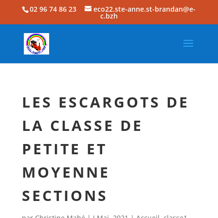
02 96 74 86 23
eco22.ste-anne.st-brandan@e-
c.bzh
LES ESCARGOTS DE
LA CLASSE DE
PETITE ET
MOYENNE
SECTIONS
par
Christine Mahé
|
J Mai, 2021
|
Accueil
,
classe1