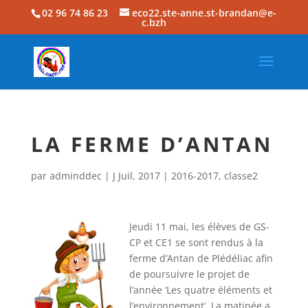
02 96 74 86 23
eco22.ste-anne.st-brandan@e-
c.bzh
LA FERME D’ANTAN
par
adminddec
|
J Juil, 2017
|
2016-2017
,
classe2
Jeudi 11 mai, les élèves de GS-
CP et CE1 se sont rendus à la
ferme d’Antan de Plédéliac afin
de poursuivre le projet de
l’année ‘Les quatre éléments et
l’environnement’. La matinée a