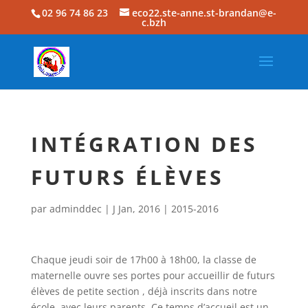
02 96 74 86 23
eco22.ste-anne.st-brandan@e-
c.bzh
INTÉGRATION DES
FUTURS ÉLÈVES
par
adminddec
|
J Jan, 2016
|
2015-2016
Chaque jeudi soir de 17h00 à 18h00, la classe de
maternelle ouvre ses portes pour accueillir de futurs
élèves de petite section , déjà inscrits dans notre
école, avec leurs parents. Ce temps d’accueil est un