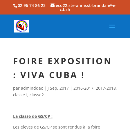
02 96 74 86 23
eco22.ste-anne.st-brandan@e-
c.bzh
FOIRE EXPOSITION
: VIVA CUBA !
par
adminddec
|
J Sep, 2017
|
2016-2017
,
2017-2018
,
classe1
,
classe2
La classe de GS/CP :
Les élèves de GS/CP se sont rendus à la foire