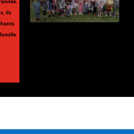
d’année.
, ils
chants
famille