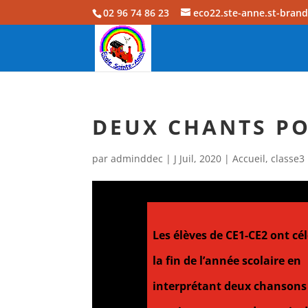
02 96 74 86 23
eco22.ste-anne.st-bran
DEUX CHANTS PO
par
adminddec
|
J Juil, 2020
|
Accueil
,
classe3
Les élèves de CE1-CE2 ont cé
la fin de
l’année scolaire en
interprétant deux chansons