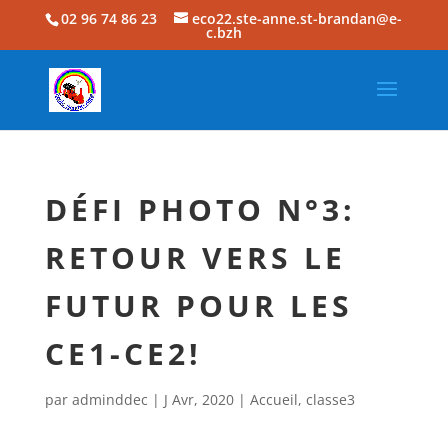
02 96 74 86 23
eco22.ste-anne.st-brandan@e-
c.bzh
DÉFI PHOTO N°3:
RETOUR VERS LE
FUTUR POUR LES
CE1-CE2!
par
adminddec
|
J Avr, 2020
|
Accueil
,
classe3