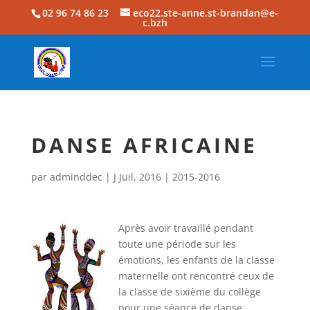
02 96 74 86 23
eco22.ste-anne.st-brandan@e-
c.bzh
DANSE AFRICAINE
par
adminddec
|
J Juil, 2016
|
2015-2016
Après avoir travaillé pendant
toute une période sur les
émotions, les enfants de la classe
maternelle ont rencontré ceux de
la classe de sixième du collège
pour une séance de danse