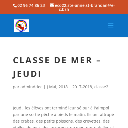
02 96 74 86 23
eco22.ste-anne.st-brandan@e-
c.bzh
CLASSE DE MER –
JEUDI
par
adminddec
|
J Mai, 2018
|
2017-2018
,
classe2
Jeudi, les élèves ont terminé leur séjour à Paimpol
par une sortie pêche à pieds le matin. Ils ont attrapé
des crabes, des petits poissons, des crevettes, des
étoiles de mer, des escargots de mer, des patelles et