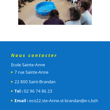
Nous contacter
Ecole Sainte-Anne
7 rue Sainte-Anne
22 800 Saint-Brandan
Tel :
02 96 74 86 23
Email :
eco22.ste-Anne.st-brandan@e-c.bzh