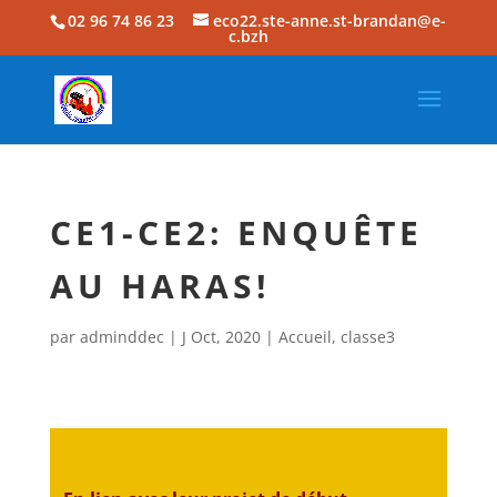
02 96 74 86 23
eco22.ste-anne.st-brandan@e-
c.bzh
CE1-CE2: ENQUÊTE
AU HARAS!
par
adminddec
|
J Oct, 2020
|
Accueil
,
classe3