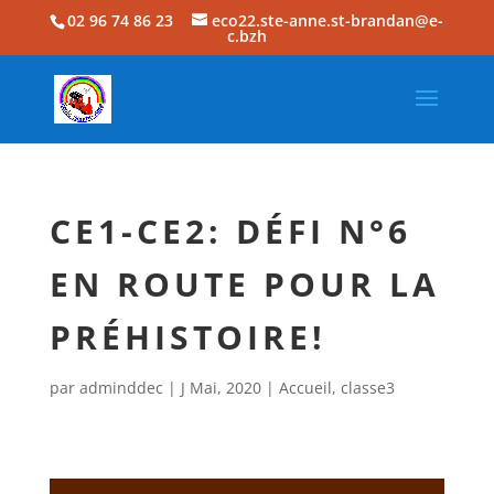
02 96 74 86 23
eco22.ste-anne.st-brandan@e-
c.bzh
CE1-CE2: DÉFI N°6
EN ROUTE POUR LA
PRÉHISTOIRE!
par
adminddec
|
J Mai, 2020
|
Accueil
,
classe3