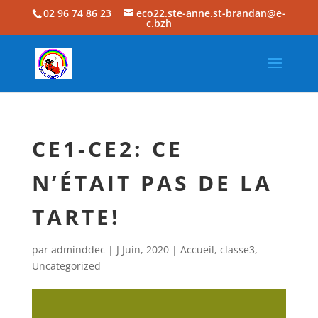
02 96 74 86 23
eco22.ste-anne.st-brandan@e-
c.bzh
CE1-CE2: CE
N’ÉTAIT PAS DE LA
TARTE!
par
adminddec
|
J Juin, 2020
|
Accueil
,
classe3
,
Uncategorized