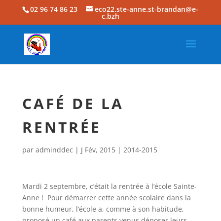
02 96 74 86 23
eco22.ste-anne.st-brandan@e-
c.bzh
CAFÉ DE LA
RENTRÉE
par
adminddec
|
J Fév, 2015
|
2014-2015
Mardi 2 septembre, c’était la rentrée à l’école Sainte-
Anne ! Pour démarrer cette année scolaire dans la
bonne humeur, l’école a, comme à son habitude,
proposé un café aux parents venus déposer leurs