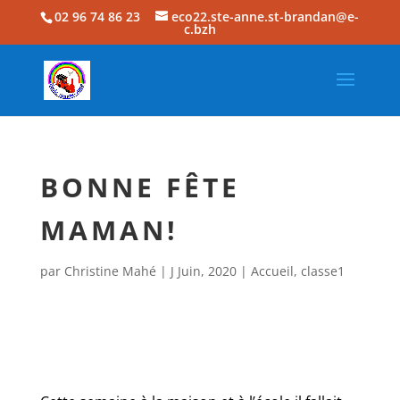
02 96 74 86 23
eco22.ste-anne.st-brandan@e-
c.bzh
BONNE FÊTE
MAMAN!
par
Christine Mahé
|
J Juin, 2020
|
Accueil
,
classe1